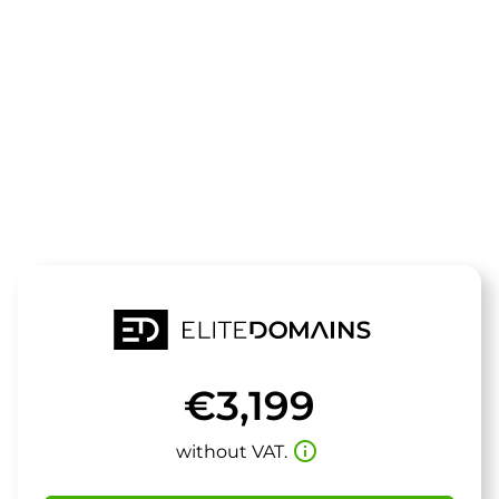
The domain
ufie.de
is for sale
€3,199
info_outline
without VAT.