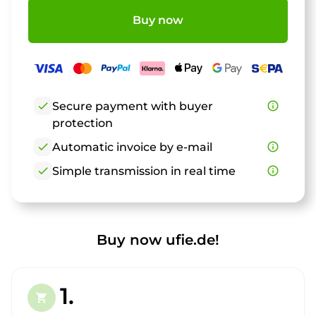
Buy now
check
Secure payment with buyer
info_outline
protection
check
Automatic invoice by e-mail
info_outline
check
Simple transmission in real time
info_outline
Buy now ufie.de!
1.
shopping_cart