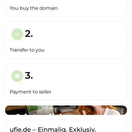
You buy the domain
2.
arrow_forward
Transfer to you
3.
paid
Payment to seller
ufie.de – Einmalig. Exklusiv.