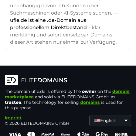
unabhängig davon, ob Kunden über
Suchmaschinen oder KI-Systeme suchen. —
ufie.de ist eine .de-Domain aus
professionellem Direktbestand
– klar,
merkfähig und sofort einsetzbar. Domains
dieser Art stehen nur einmal zur Verfügung.
The domain
ufie.de
is offered by the
owner
on the
domain
marketplace
and sold via ELITEDOMAINS GmbH as
trustee
. The technology for selling
domains
is used for
this purpose.
Imprint
English
© 2026 ELITEDOMAINS GmbH